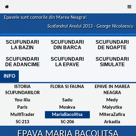
Epavele sunt comorile din Marea Neagra!
Scafandrul Anului 2013 - George Nicolaescu
SCUFUNDARI
SCUFUNDARI
SCUFUNDARI
LA BAZIN
DIN BARCA
DE NOAPTE
SCUFUNDARI
SCUFUNDARI
SCUFUNDARI
DE ADANCIME
LA EPAVE
SIMULATE
INFO
ISTORIA
FLORA SI FAUNA
EPAVE IN MAREA
SCUFUNDARILOR
NEAGRA
You-Xiu
Sadu
Medy
Paris
Moskva
Malyutka
MultiTrader
MariaBacolitsa
MiteraZafira
SC-213
SC-206
Arkadia
EPAVA MARIA BACOLITSA