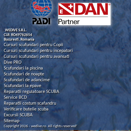
WEDIVE S.R.L.
CUI: RO49762654
Bucuresti, Romania
Cursuri scufundari pentru Copii
Cursuri scufundari pentru incepatori
Cursuri scufundari pentru avansati
Dive PRO
Scufundari la piscina
Scufundari de noapte
Scufundari de adancime
Scufundari la epave
Reparatii regulatoare SCUBA
Service BCD
Reparatii costum scafandru
Verificare butelie scuba
Excursii SCUBA
Sitemap
Copyright 2026 - wedive.ro. All rights reserved!