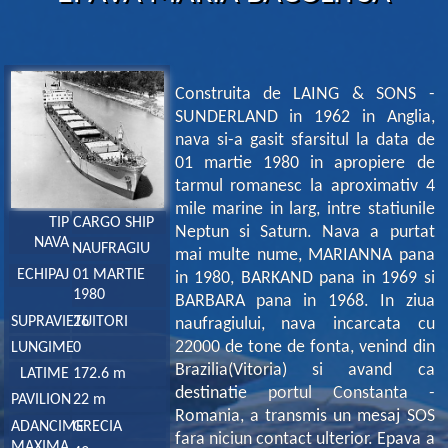
Construita de LAING & SONS -
SUNDERLAND in 1962 in Anglia,
nava si-a gasit sfarsitul la data de
01 martie 1980 in apropiere de
tarmul romanesc la aproximativ 4
mile marine in larg, intre statiunile
TIP
CARGO SHIP
Neptun si Saturn. Nava a purtat
NAVA
NAUFRAGIU
mai multe nume, MARIANNA pana
ECHIPAJ
01 MARTIE
in 1980, BARKAND pana in 1969 si
1980
BARBARA pana in 1968. In ziua
SUPRAVIETUITORI
26
naufragiului, nava incarcata cu
22000 de tone de fonta, venind din
LUNGIME
0
Brazilia(Vitoria) si avand ca
LATIME
172.6 m
destinatie portul Constanta -
PAVILION
22 m
Romania, a transmis un mesaj SOS
ADANCIME
GRECIA
fara niciun contact ulterior. Epava a
MAXIMA