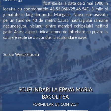
43
fost gasita la data de 2 mai 1980 in
locatia cu coordonatele 43.53.06N/28.46.54E, 3 mile si
jumatate in larg din portul Mangalia. Nava este asezata
pe un fund de 43 de metri. Cauza naufragiului ramane
necunoscuta, niciunul dintre membri echipajului nefiind
gasit. Acest aspect ridica semne de intrebare cu privire la
cauzele reale ce au condus la scufundare navei.
Sursa:
WreckSite.eu
SCUFUNDARI LA EPAVA MARIA
BACOLITSA
FORMULAR DE CONTACT